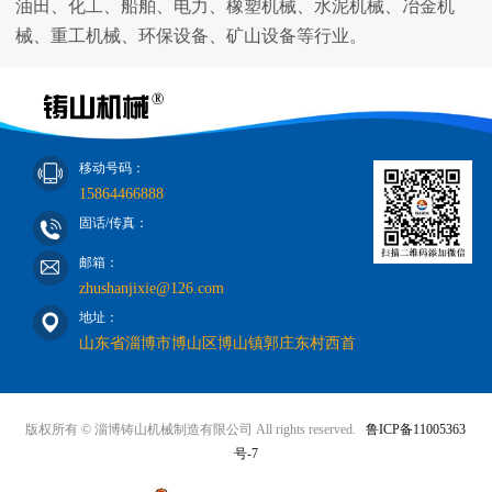
油田、化工、船舶、电力、橡塑机械、水泥机械、冶金机
械、重工机械、环保设备、矿山设备等行业。
移动号码：
15864466888
固话/传真：
邮箱：
zhushanjixie@126.com
地址：
山东省淄博市博山区博山镇郭庄东村西首
版权所有 © 淄博铸山机械制造有限公司 All rights reserved.
鲁ICP备11005363
号-7