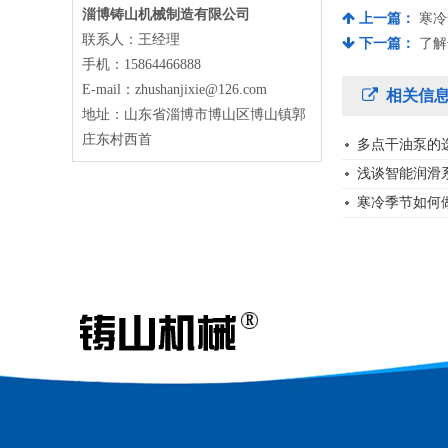
淄博铸山机械制造有限公司
上一篇：
寒冷
联系人：王经理
下一篇：
了解
手机：15864466888
E-mail：zhushanjixie@126.com
相关信
地址：山东省淄博市博山区博山镇郭
庄东村西首
多点干油泵的
浅谈智能润滑
寒冷季节如何