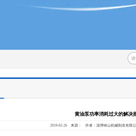
黄油泵功率消耗过大的解决
2019-02-26 来源： 作者：淄博铸山机械制造有限公