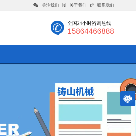
关注我们
关于我们
联系我们
全国24小时咨询热线
15864466888