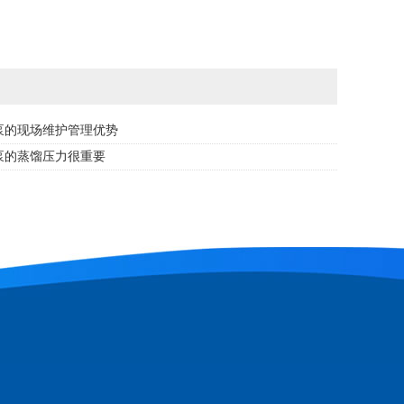
泵的现场维护管理优势
泵的蒸馏压力很重要