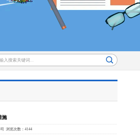
措施
司 浏览次数：4144