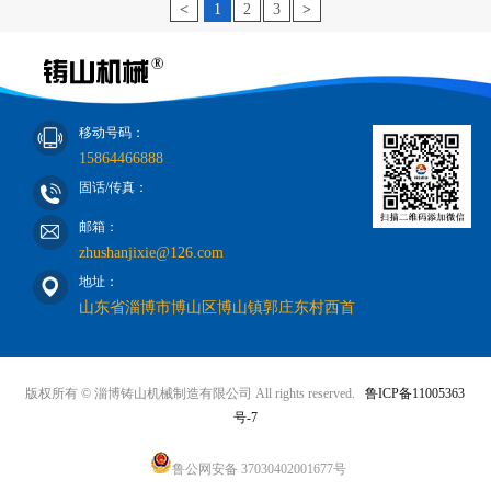
<
1
2
3
>
移动号码：
15864466888
固话/传真：
邮箱：
zhushanjixie@126.com
地址：
山东省淄博市博山区博山镇郭庄东村西首
版权所有 © 淄博铸山机械制造有限公司 All rights reserved.
鲁ICP备11005363
号-7
鲁公网安备 37030402001677号