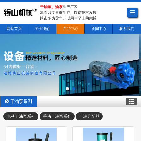
干油泵、油泵
生产厂家
本着以质量求生存、以信誉求发展
以市场为导向、以用户至上的宗旨
网站首页
关于我们
产品中心
新闻中心
联系我们
干油泵系列
电动干油泵系列
手动干油泵系列
干油分配器