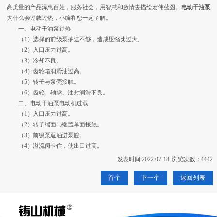
高质量的产品泽惠百姓，服务社会，用智慧和激情去描绘宏伟蓝图。
电动干油泵
为什么会过载过热，小编和您一起了解。
一、电动干油泵过热
（1）选择的前级泵抽速不够，造成压缩比过大。
（2）入口压力过高。
（3）冷却不良。
（4）齿轮箱润滑油过高。
（5）转子与泵壳接触。
（6）齿轮、轴承、油封润滑不良。
二、电动干油泵电动机过载
（1）入口压力过高。
（2）转子端面与端盖单面接触。
（3）前级泵返油进泵腔。
（4）溢流阀卡住，使出口过高。
发表时间:2022-07-18 浏览次数：4442
首个
下一个
返回列表