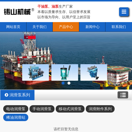
干油泵、油泵
生产厂家
本着以质量求生存、以信誉求发展
以市场为导向、以用户至上的宗旨
网站首页
关于我们
产品中心
新闻中心
联系我们
润滑泵系列
电动润滑泵
手动润滑泵
移动式润滑泵
润滑附件系列
稀油润滑站
该栏目暂无信息